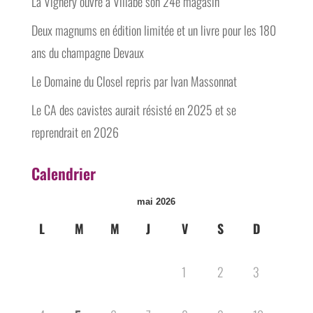
La Vignery ouvre à Villabé son 24e magasin
Deux magnums en édition limitée et un livre pour les 180
ans du champagne Devaux
Le Domaine du Closel repris par Ivan Massonnat
Le CA des cavistes aurait résisté en 2025 et se
reprendrait en 2026
Calendrier
mai 2026
L
M
M
J
V
S
D
1
2
3